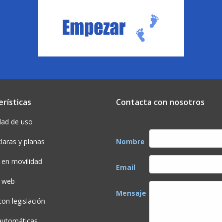
erísticas
Contacta con nosotros
dad de uso
claras y planas
Nombre
 en movilidad
Email
s web
Mensaje
on legislación
 automáticas