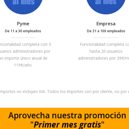
Pyme
Empresa
De 11 a 30 empleados
De 31 a 100 empleados
ncionalidad completa con 3
Funcionalidad completa c
uarios administradores por
hasta 20 usuarios
un importe único anual de
administradores por 39€/m
119€/año.
importes no incluyen IVA. Todos los importes son por cliente, no por 
Aprovecha nuestra promoción
"
Primer mes gratis
"