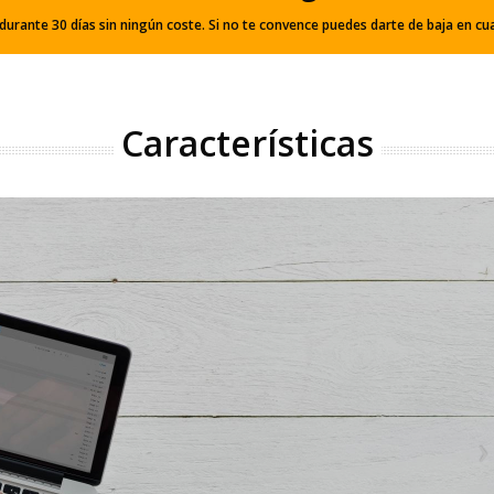
 durante 30 días sin ningún coste. Si no te convence puedes darte de baja en 
Características