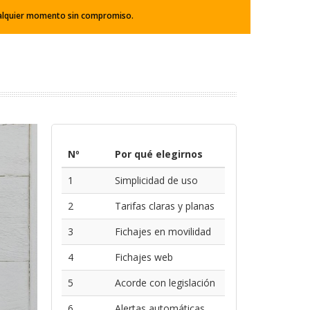
cualquier momento sin compromiso.
Nº
Por qué elegirnos
1
Simplicidad de uso
2
Tarifas claras y planas
3
Fichajes en movilidad
4
Fichajes web
5
Acorde con legislación
6
Alertas automáticas