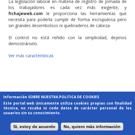
La legislación laboral en materia de registro de jornada de
los trabajadores es cada vez más exigente, y
fichajeweb.com
le proporciona las herramientas que
necesita para poderla cumplir de forma escrupulosa pero
sin grandes desembolsos ni quebraderos de cabeza.
El control no está reñido con la simplicidad, dejenos
demostrárselo.
Ver más características
Información SOBRE NUESTRA POLITICA DE COOKIES
©2025 - Nroot Madrid S.L. - Todos los derechos reservados |
Este portal web únicamente utiliza cookies propias con finalidad
Política de privacidad
-
Aviso Legal
-
Condiciones de
técnica, no recaba ni cede datos de carácter personal de los
contratacion
-
Política de cookies
usuarios sin su conocimiento.
Si, estoy de acuerdo
No, quiero más información
Desktop Version Only