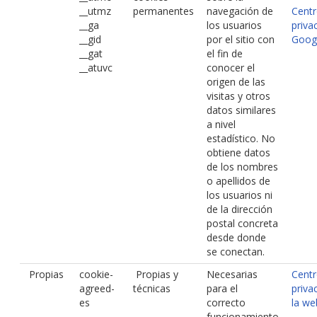
__utmz
permanentes
navegación de
Centr
__ga
los usuarios
priva
__gid
por el sitio con
Goog
__gat
el fin de
__atuvc
conocer el
origen de las
visitas y otros
datos similares
a nivel
estadístico. No
obtiene datos
de los nombres
o apellidos de
los usuarios ni
de la dirección
postal concreta
desde donde
se conectan.
Propias
cookie-
Propias y
Necesarias
Centr
agreed-
técnicas
para el
priva
es
correcto
la we
funcionamiento