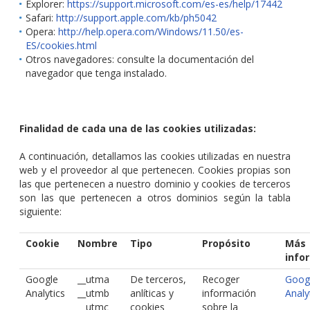
Explorer:
https://support.microsoft.com/es-es/help/17442
Safari:
http://support.apple.com/kb/ph5042
Opera:
http://help.opera.com/Windows/11.50/es-
ES/cookies.html
Otros navegadores: consulte la documentación del
navegador que tenga instalado.
Finalidad de cada una de las cookies utilizadas:
A continuación, detallamos las cookies utilizadas en nuestra
web y el proveedor al que pertenecen. Cookies propias son
las que pertenecen a nuestro dominio y cookies de terceros
son las que pertenecen a otros dominios según la tabla
siguiente:
Cookie
Nombre
Tipo
Propósito
Más
info
Google
__utma
De terceros,
Recoger
Goog
Analytics
__utmb
anlíticas y
información
Analy
__utmc
cookies
sobre la